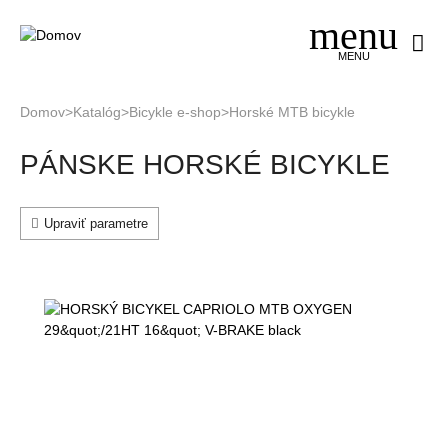
Jump
to
navigation
MENU
Domov
>
Katalóg
>
Bicykle e-shop
>
Horské MTB bicykle
Nachádzate
Back
PÁNSKE HORSKÉ BICYKLE
to
sa
top
tu
Upraviť parametre