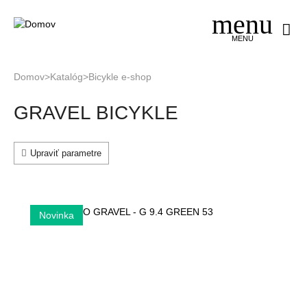
Jump
to
navigation
MENU
Domov
>
Katalóg
>
Bicykle e-shop
Nachádzate
Back
GRAVEL BICYKLE
to
sa
top
tu
Upraviť parametre