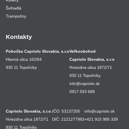
Švihadlá
Trampolíny
Kontakty
Pobočka Capriolo Slovakia, s.r.o
Veľkoobchod
Hlavná ulica 162/64
Capriolo Slovakia, s.r.o
930 11 Topoľníky
Hviezdna ulica 1872/71
930 11 Topoľníky
info@capriolo.sk
0917 593 688
Capriolo Slovakia, s.r.o.
IČO: 53137205
info@capriolo.sk
Hviezdna ulica 1872/71
DIČ: 2121277983
+421 915 985 339
930 11 Topoľníky