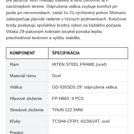
pre jazdcov, ktorí hľadajú stabilitu a dlhú životnosť aj v
náročnejšom teréne. Odpružená vidlica zvyšuje komfort pri
jazde po nerovnostiach, zatiaľ čo 21-rýchlostný pohon Shimano
zabezpečuje plynulé radenie v rôznych podmienkach. Kotúčové
brzdy poskytujú spoľahlivý brzdný výkon za každého počasia.
Vďaka 29-palcovým kolesám bicykel ponúka lepšiu
priechodnosť terénom a vyššiu stabilitu.
KOMPONENT
ŠPECIFIKÁCIA
Rám
HITEN STEEL FRAME (oceľ)
Materiál rámu
Oceľ
Vidlica
GD-935SDS 29" odpružená vidlica
Hlavové zloženie
FP-H863, 9 PCS
Stredové zloženie
THUN 122.5MM
Kľuky
TCSH4-CFRY, 42/34/24T, oceľ
Predný