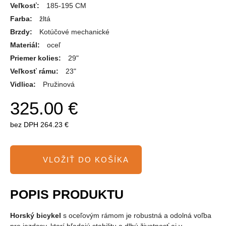
Veľkosť:
185-195 CM
Farba:
žltá
Brzdy:
Kotúčové mechanické
Materiál:
oceľ
Priemer kolies:
29"
Veľkosť rámu:
23"
Vidlica:
Pružinová
325.00 €
bez DPH
264.23 €
POPIS PRODUKTU
Horský bicykel
s oceľovým rámom je robustná a odolná voľba