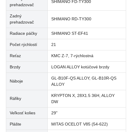
SHIMANO FD-TY300
prehadzovač
Zadný
SHIMANO RD-TY300
prehadzovač
Radiace páčky
SHIMANO ST-EF41
Počet rýchlostí
21
Reťaz
KMC Z-7, 7-rýchlostná
Brzdy
LOGAN ALLOY kotúčové brzdy
GL-B10F-QS ALLOY, GL-B10R-QS
Náboje
ALLOY
KRYPTON X, 28X1.5 36H, ALLOY
Ráfiky
DW
Veľkosť kolies
29"
Plášte
MITAS OCELOT V85 (54-622)