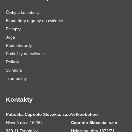
Činky a kettlebelly
Expandery a gumy na cvičenie
Fit lopty
Joga
Paddleboardy
Podložky na cvičenie
Rollery
Švihadlá
Trampolíny
Kontakty
Pobočka Capriolo Slovakia, s.r.o
Veľkoobchod
Hlavná ulica 162/64
Capriolo Slovakia, s.r.o
930 11 Topoľníky
Hviezdna ulica 1872/71