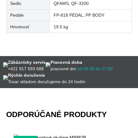
Sedlo
QFAMS, QF-3200
Pedále
FP-818 PEDAL, PP BODY
Hmotnosť
19.5 kg
Zákáznícky servis
Pracovná doba
+421 917 593 688
pracovné dni
od 08:30 do 17:00
Rýchle doručenie
Tovar skladom doručujeme do 24 hodín
ODPORÚČANÉ PRODUKTY