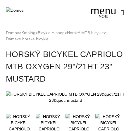
Jump
to
navigation
MENU
Domov
>
Katalóg
>
Bicykle e-shop
>
Horské MTB bicykle
>
Dámske horské bicykle
Nachádzate
Back
sa
HORSKÝ BICYKEL CAPRIOLO
to
tu
top
MTB OXYGEN 29"/21HT 23"
MUSTARD