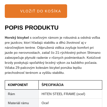
POPIS PRODUKTU
Horský bicykel
s oceľovým rámom je robustná a odolná voľba
pre jazdcov, ktorí hľadajú stabilitu a dlhú životnosť aj v
náročnejšom teréne. Odpružená vidlica zvyšuje komfort pri
jazde po nerovnostiach, zatiaľ čo 21-rýchlostný pohon Shimano
zabezpečuje plynulé radenie v rôznych podmienkach. Kotúčové
brzdy poskytujú spoľahlivý brzdný výkon za každého počasia.
Vďaka 29-palcovým kolesám bicykel ponúka lepšiu
priechodnosť terénom a vyššiu stabilitu.
KOMPONENT
ŠPECIFIKÁCIA
Rám
HITEN STEEL FRAME (oceľ)
Materiál rámu
Oceľ