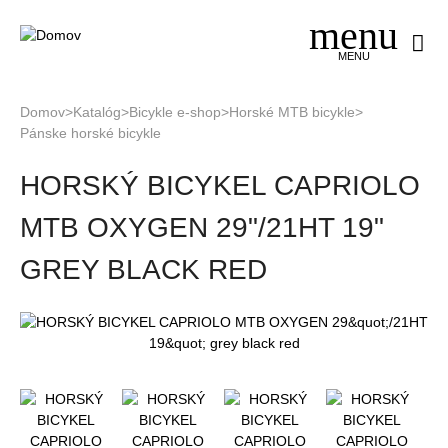
Jump
to
navigation
MENU
Domov
>
Katalóg
>
Bicykle e-shop
>
Horské MTB bicykle
>
Pánske horské bicykle
Nachádzate
Back
sa
HORSKÝ BICYKEL CAPRIOLO
to
tu
top
MTB OXYGEN 29"/21HT 19"
GREY BLACK RED