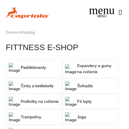
Jump
to
navigation
MENU
Domov
>
Katalóg
Nachádzate
Back
FITTNESS E-SHOP
to
sa
top
tu
Expandery a gumy
Paddleboardy
na cvičenie
Činky a kettlebelly
Švihadlá
Podložky na cvičenie
Fit lopty
Trampolíny
Joga