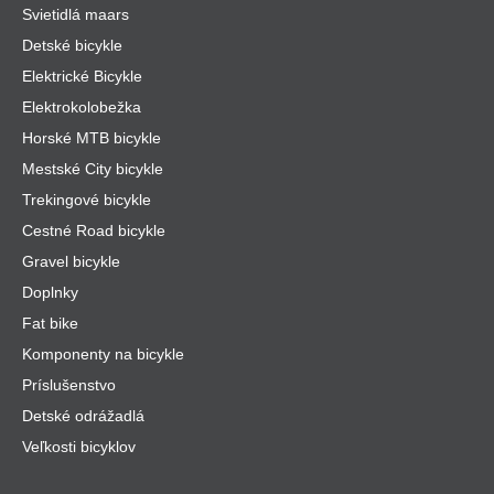
Svietidlá maars
Detské bicykle
Elektrické Bicykle
Elektrokolobežka
Horské MTB bicykle
Mestské City bicykle
Trekingové bicykle
Cestné Road bicykle
Gravel bicykle
Doplnky
Fat bike
Komponenty na bicykle
Príslušenstvo
Detské odrážadlá
Veľkosti bicyklov