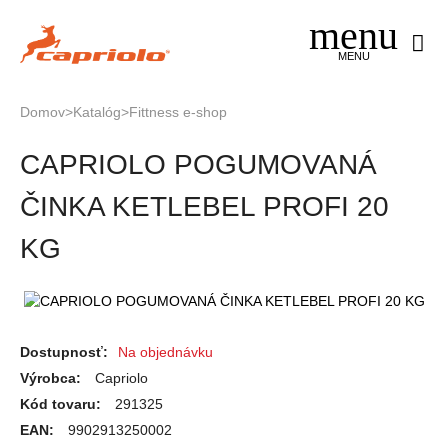
Jump
to
navigation
MENU
Domov
>
Katalóg
>
Fittness e-shop
Nachádzate
Back
CAPRIOLO POGUMOVANÁ
to
sa
top
tu
ČINKA KETLEBEL PROFI 20
KG
Dostupnosť:
Na objednávku
Výrobca:
Capriolo
Kód tovaru:
291325
EAN:
9902913250002