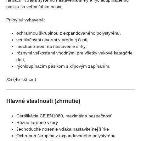
farbách. Vďaka systému nastavenia šírky a rýchloupínaciemu
pásiku sa veľmi ľahko nosia.
Prilby sú vybavené:
ochrannou škrupinou z expandovaného polystyrénu,
ventilačnými otvormi v prednej časti,
mechanizmom na nastavenie šírky,
rôznymi veľkosťami vhodnými pre všetky vekové kategórie
detí,
rýchloupínacím pásikom s klipovým zapínaním.
XS (46–53 cm)
Hlavné vlastnosti (zhrnutie)
Certifikácia CE EN1080, maximálna bezpečnosť
Rôzne farebné vzory
Jednoduché nosenie vďaka nastaviteľnej šírke
Ochranná škrupina z expandovaného polystyrénu