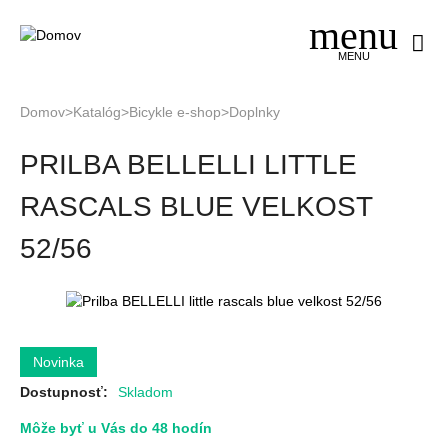
Jump
to
navigation
MENU
Domov
>
Katalóg
>
Bicykle e-shop
>
Doplnky
Nachádzate
Back
PRILBA BELLELLI LITTLE
to
sa
top
tu
RASCALS BLUE VELKOST
52/56
Dostupnosť:
Skladom
Môže byť u Vás do 48 hodín