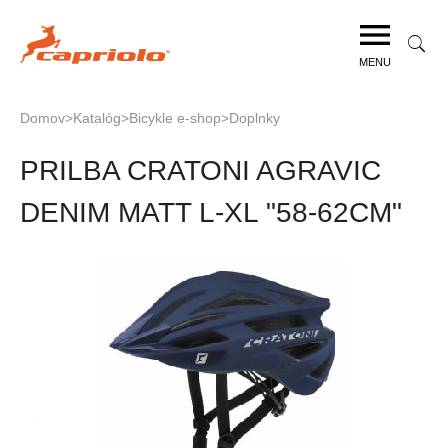
Jump
to
navigation
MENU
Domov
>
Katalóg
>
Bicykle e-shop
>
Doplnky
Nachádzate
Back
PRILBA CRATONI AGRAVIC
to
sa
top
tu
DENIM MATT L-XL "58-62CM"