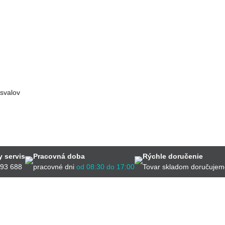
 svalov
 servis
Pracovná doba
Rýchle doručenie
593 688
pracovné dni
od 08:30 do 17:00
Tovar skladom doručujem