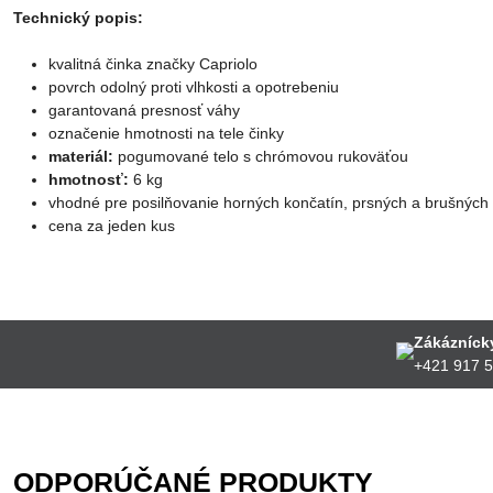
Technický popis:
kvalitná činka značky Capriolo
povrch odolný proti vlhkosti a opotrebeniu
garantovaná presnosť váhy
označenie hmotnosti na tele činky
materiál:
pogumované telo s chrómovou rukoväťou
hmotnosť:
6 kg
vhodné pre posilňovanie horných končatín, prsných a brušných
cena za jeden kus
Zákáznícky
+421 917 
ODPORÚČANÉ PRODUKTY