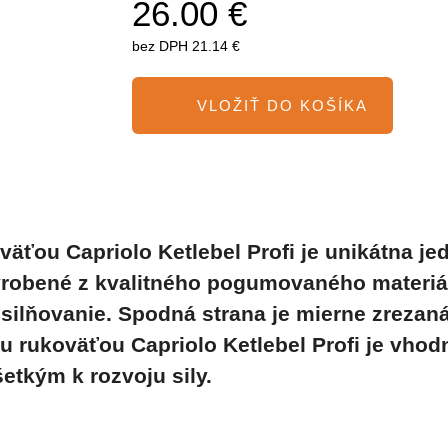
26.00 €
bez DPH
21.14 €
äťou Capriolo Ketlebel Profi
je unikátna je
vyrobené z kvalitného pogumovaného materi
lňovanie. Spodná strana je mierne zrezaná p
rukoväťou Capriolo Ketlebel Profi
je vhod
etkým k rozvoju sily.