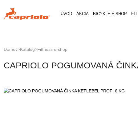
Jump
to
ÚVOD
AKCIA
BICYKLE E-SHOP
FI
navigation
Domov
>
Katalóg
>
Fittness e-shop
Nachádzate
Back
CAPRIOLO POGUMOVANÁ ČINKA
to
sa
top
tu