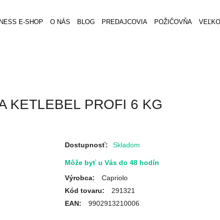
TNESS E-SHOP
O NÁS
BLOG
PREDAJCOVIA
POŽIČOVŇA
VEĽK
 KETLEBEL PROFI 6 KG
Dostupnosť:
Skladom
Môže byť u Vás do 48 hodín
Výrobca:
Capriolo
Kód tovaru:
291321
EAN:
9902913210006