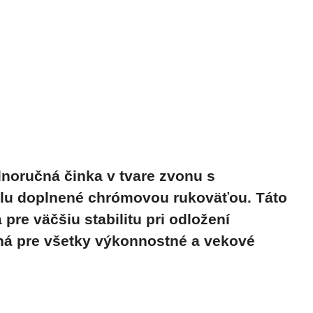
dnoručná činka v tvare zvonu s
álu doplnené chrómovou rukoväťou. Táto
re väčšiu stabilitu pri odložení
ná pre všetky výkonnostné a vekové