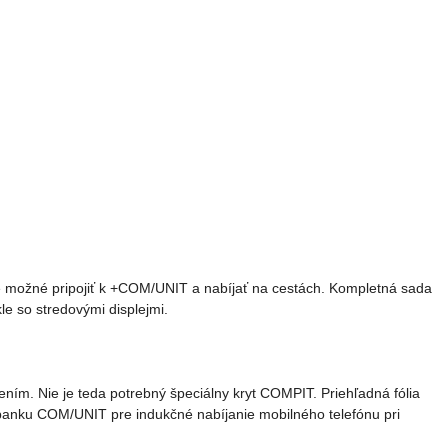
e možné pripojiť k +COM/UNIT a nabíjať na cestách. Kompletná sada
e so stredovými displejmi.
m. Nie je teda potrebný špeciálny kryt COMPIT. Priehľadná fólia
erbanku COM/UNIT pre indukčné nabíjanie mobilného telefónu pri