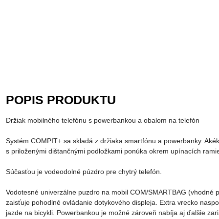
POPIS PRODUKTU
Držiak mobilného telefónu s powerbankou a obalom na telefón
Systém COMPIT+ sa skladá z držiaka smartfónu a powerbanky. Akéko
s priloženými dištančnými podložkami ponúka okrem upínacích ramien 
Súčasťou je vodeodolné púzdro pre chytrý telefón.
Vodotesné univerzálne puzdro na mobil COM/SMARTBAG (vhodné pre v
zaisťuje pohodlné ovládanie dotykového displeja. Extra vrecko nasp
jazde na bicykli. Powerbankou je možné zároveň nabíja aj ďalšie za