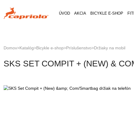
Jump
to
ÚVOD
AKCIA
BICYKLE E-SHOP
FI
navigation
Domov
>
Katalóg
>
Bicykle e-shop
>
Príslušenstvo
>
Držiaky na mobil
Nachádzate
Back
SKS SET COMPIT + (NEW) & C
to
sa
top
tu