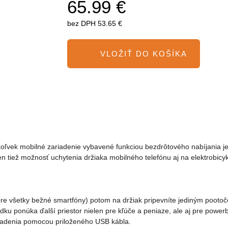
65.99 €
bez DPH
53.65 €
ľvek mobilné zariadenie vybavené funkciou bezdrôtového nabíjania j
tiež možnosť uchytenia držiaka mobilného telefónu aj na elektrobicykl
šetky bežné smartfóny) potom na držiak pripevníte jediným pootočení
odku ponúka ďalší priestor nielen pre kľúče a peniaze, ale aj pre pow
riadenia pomocou priloženého USB kábla.