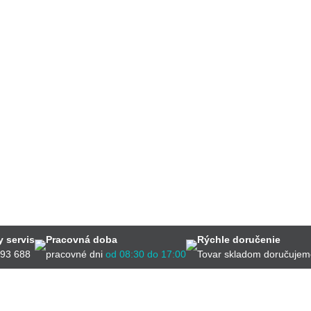
 servis
Pracovná doba
Rýchle doručenie
593 688
pracovné dni
od 08:30 do 17:00
Tovar skladom doručujem