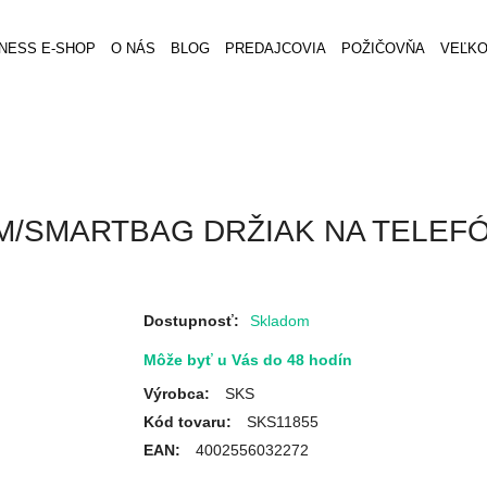
TNESS E-SHOP
O NÁS
BLOG
PREDAJCOVIA
POŽIČOVŇA
VEĽK
OM/SMARTBAG DRŽIAK NA TELEF
Dostupnosť:
Skladom
Môže byť u Vás do 48 hodín
Výrobca:
SKS
Kód tovaru:
SKS11855
EAN:
4002556032272