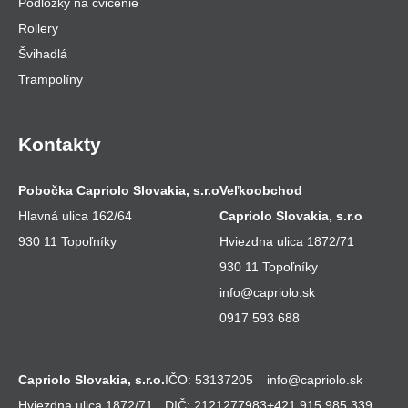
Podložky na cvičenie
Rollery
Švihadlá
Trampolíny
Kontakty
Pobočka Capriolo Slovakia, s.r.o
Veľkoobchod
Hlavná ulica 162/64
Capriolo Slovakia, s.r.o
930 11 Topoľníky
Hviezdna ulica 1872/71
930 11 Topoľníky
info@capriolo.sk
0917 593 688
Capriolo Slovakia, s.r.o.
IČO: 53137205
info@capriolo.sk
Hviezdna ulica 1872/71
DIČ: 2121277983
+421 915 985 339