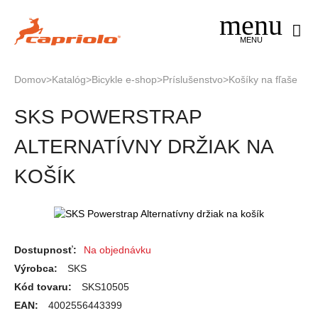
Jump
to
navigation
MENU
Domov
>
Katalóg
>
Bicykle e-shop
>
Príslušenstvo
>
Košíky na fľaše
Nachádzate
Back
SKS POWERSTRAP
to
sa
top
tu
ALTERNATÍVNY DRŽIAK NA
KOŠÍK
Dostupnosť:
Na objednávku
Výrobca:
SKS
Kód tovaru:
SKS10505
EAN:
4002556443399