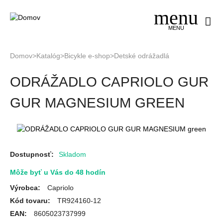
Jump
to
navigation
MENU
Domov
>
Katalóg
>
Bicykle e-shop
>
Detské odrážadlá
Nachádzate
Back
ODRÁŽADLO CAPRIOLO GUR
to
sa
top
tu
GUR MAGNESIUM GREEN
Dostupnosť:
Skladom
Môže byť u Vás do 48 hodín
Výrobca:
Capriolo
Kód tovaru:
TR924160-12
EAN:
8605023737999