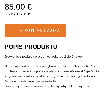
85.00 €
bez DPH
69.11 €
POPIS PRODUKTU
Bicykel bez pedálov pre deti vo veku od
2
do
5
rokov.
Striedavým odrážaním a pohybom pomocou nôh sa deti učia
udržiavať rovnováhu počas jazdy, čo im neskôr umožňuje ľahšie
a rýchlejšie zvládnuť jazdu na bicykli bez pomocných koliesok.
Možnosť nastavenia výšky sedadla.
Rám je vyrobený z horčíkovej zliatiny, aby bol čo najľahší.