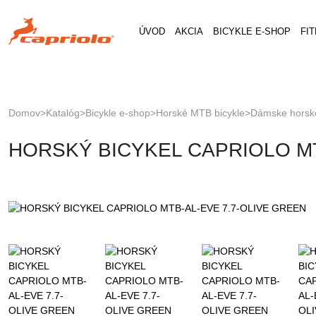
Jump
to
ÚVOD
AKCIA
BICYKLE E-SHOP
FI
navigation
Domov
>
Katalóg
>
Bicykle e-shop
>
Horské MTB bicykle
>
Dámske horské
Nachádzate
Back
HORSKÝ BICYKEL CAPRIOLO MT
to
sa
top
tu