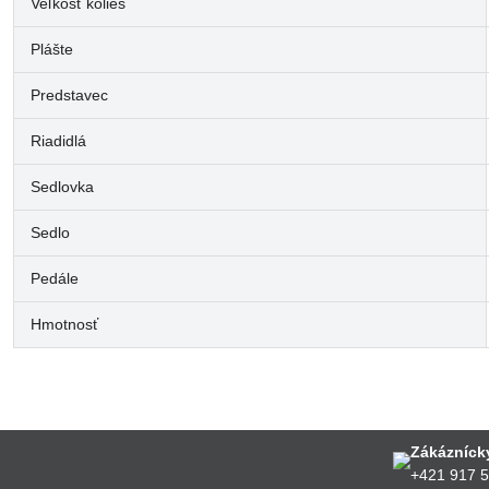
Veľkosť kolies
Plášte
Predstavec
Riadidlá
Sedlovka
Sedlo
Pedále
Hmotnosť
Zákáznícky
+421 917 