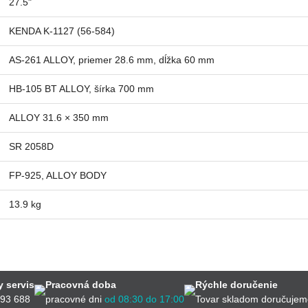
27.5"
KENDA K-1127 (56-584)
AS-261 ALLOY, priemer 28.6 mm, dĺžka 60 mm
HB-105 BT ALLOY, šírka 700 mm
ALLOY 31.6 × 350 mm
SR 2058D
FP-925, ALLOY BODY
13.9 kg
 servis
Pracovná doba
Rýchle doručenie
593 688
pracovné dni
od 08:30 do 17:00
Tovar skladom doručujem