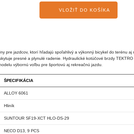
pre jazdcov, ktorí hľadajú spoľahlivý a výkonný bicykel do terénu aj
tuje presné a plynulé radenie. Hydraulické kotúčové brzdy TEKTRO z
modelu výbornú voľbu pre športovú aj rekreačnú jazdu.
ŠPECIFIKÁCIA
ALLOY 6061
Hliník
SUNTOUR SF19-XCT HLO-DS-29
NECO D13, 9 PCS