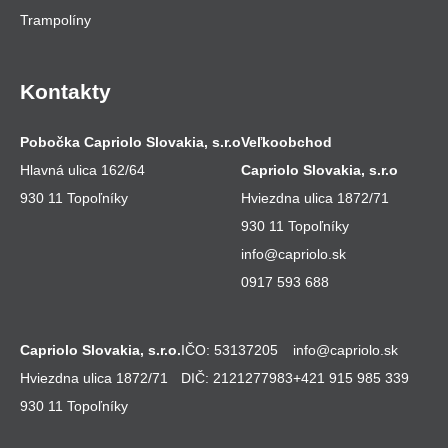
Trampolíny
Kontakty
Pobočka Capriolo Slovakia, s.r.o
Veľkoobchod
Hlavná ulica 162/64
Capriolo Slovakia, s.r.o
930 11 Topoľníky
Hviezdna ulica 1872/71
930 11 Topoľníky
info@capriolo.sk
0917 593 688
Capriolo Slovakia, s.r.o.
IČO: 53137205
info@capriolo.sk
Hviezdna ulica 1872/71
DIČ: 2121277983
+421 915 985 339
930 11 Topoľníky