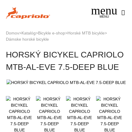
Jump
to
navigation
MENU
Domov
>
Katalóg
>
Bicykle e-shop
>
Horské MTB bicykle
>
Dámske horské bicykle
Nachádzate
Back
sa
HORSKÝ BICYKEL CAPRIOLO
to
tu
top
MTB-AL-EVE 7.5-DEEP BLUE