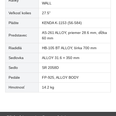
Ráfiky
WALL
Veľkosť kolies
27.5"
Plášte
KENDA K-1153 (56-584)
AS-261 ALLOY, priemer 28.6 mm, dĺžka
Predstavec
60 mm
Riadidlá
HB-105 BT ALLOY, šírka 700 mm
Sedlovka
ALLOY 31.6 × 350 mm
Sedlo
SR 2058D
Pedále
FP-925, ALLOY BODY
Hmotnosť
14.2 kg