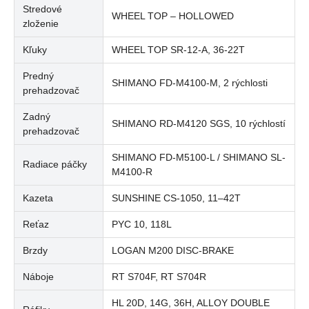
Stredové
WHEEL TOP – HOLLOWED
zloženie
Kľuky
WHEEL TOP SR-12-A, 36-22T
Predný
SHIMANO FD-M4100-M, 2 rýchlosti
prehadzovač
Zadný
SHIMANO RD-M4120 SGS, 10 rýchlostí
prehadzovač
SHIMANO FD-M5100-L / SHIMANO SL-
Radiace páčky
M4100-R
Kazeta
SUNSHINE CS-1050, 11–42T
Reťaz
PYC 10, 118L
Brzdy
LOGAN M200 DISC-BRAKE
Náboje
RT S704F, RT S704R
HL 20D, 14G, 36H, ALLOY DOUBLE