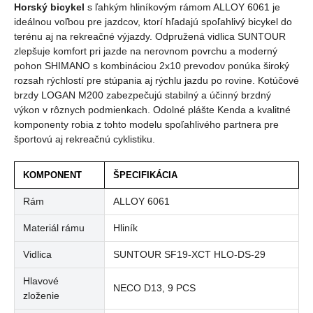
Horský bicykel
s ľahkým hliníkovým rámom ALLOY 6061 je
ideálnou voľbou pre jazdcov, ktorí hľadajú spoľahlivý bicykel do
terénu aj na rekreačné výjazdy. Odpružená vidlica SUNTOUR
zlepšuje komfort pri jazde na nerovnom povrchu a moderný
pohon SHIMANO s kombináciou 2x10 prevodov ponúka široký
rozsah rýchlostí pre stúpania aj rýchlu jazdu po rovine. Kotúčové
brzdy LOGAN M200 zabezpečujú stabilný a účinný brzdný
výkon v rôznych podmienkach. Odolné plášte Kenda a kvalitné
komponenty robia z tohto modelu spoľahlivého partnera pre
športovú aj rekreačnú cyklistiku.
KOMPONENT
ŠPECIFIKÁCIA
Rám
ALLOY 6061
Materiál rámu
Hliník
Vidlica
SUNTOUR SF19-XCT HLO-DS-29
Hlavové
NECO D13, 9 PCS
zloženie